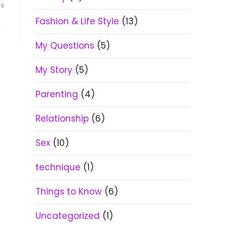
19
Fashion & Life Style
(13)
My Questions
(5)
My Story
(5)
Parenting
(4)
Relationship
(6)
Sex
(10)
technique
(1)
Things to Know
(6)
Uncategorized
(1)